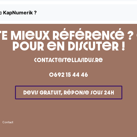
ec KapNumerik ?
ITE mieux référencé 
pour en discuter !
contact@stellasidus.re
0692 15 44 46
Devis gratuit, réponse sous 24h
Contact