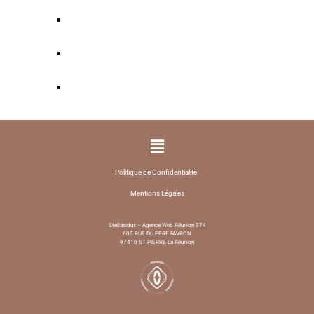
https://www.creaweb.re/
https://web-intense.re/
https://sitewebreunion.com/
Politique de Confidentialité
Mentions Légales
Stellasidus – Agence Web Réunion 974
605 RUE DU PERE FAVRON
97410 ST PIERRE La Réunion