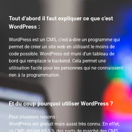
Tout d’abord il faut expliquer ce que c’est
WordPress
:
WordPress
est un CMS, c’est-à-dire un programme qui
permet de créer un site web en utilisant le moins de
code possible.
WordPress
est muni d’un tableau de
bord qui remplace le
backend
.
Cela permet une
utilisation facile pour les personnes qui ne connaissent
rien à la programmation.
Et du coup pourquoi utiliser WordPress ?
Pour plusieurs raisons :
WordPress
est gratuit mais aussi très connu.
En effet,
ce CMS détient 65.1 % des parts de marché des CMS,