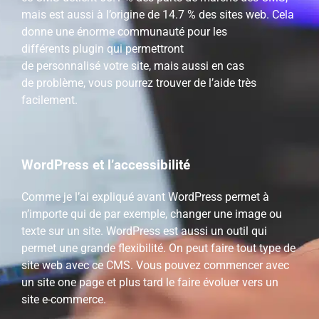
mais est aussi à l’origine de 14.7 % des sites web.
Cela
donne une énorme communauté pour les
différents
plugin
qui permettront
de
personnalisé
votre site, mais aussi en cas
de problème, vous pourrez trouver de l’aide très
facilement.
WordPress et l’accessibilité
Comme je l’ai expliqué avant
WordPress
permet à
n’importe qui de par exemple, changer une image ou
texte sur un site.
WordPress
est aussi un outil qui
permet une grande flexibilité.
On peut faire tout type de
site web avec ce CMS.
Vous pouvez commencer avec
un site
one
page et plus tard le faire évoluer vers un
site e-commerce.